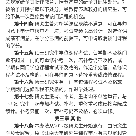
关规定给予其批评教育，情节严重的给予其纪律处分。对
被给予开除学籍以下处分，经教育表现较好的研究生，可
给予其一次重修重考该门课程的机会。
第十四条
研究生若对所学课程成绩不满意，可在导师
同意下申请重修重考一次，考试成绩以高分计。对选修课
成绩不满意，在学分已满的前提下，可申请取消该门课程
的学分。
第十五条
硕士研究生学位课程考试，每学期不及格门
数不超过一门的可重修补考一次，若补考仍不及格，或一
学期有两门学位课程考试不及格的，作退学处理。选修课
程考试不及格的，可在导师同意下选择重修或改修课程。
第十六条
博士研究生有一门学位课程考试不及格或一
学期两门选修课程不及格的，作退学处理。
第十七条
研究生缓考、补考、重考均不单独举行，与
下届研究生一起参加考试。补考、重修重考成绩按实际成
绩计。补考只能一次，若补考仍不及格，必须重修。
第三章
其
他
第十八条
本办法从
2012
级研究生开始施行，由研究生
院负责解释，原《江南大学研究生课程学习有关规定和管