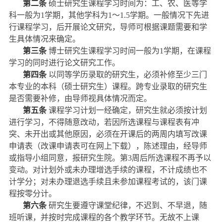
第二条
硕士研究生课程学习时间为：工、农、医等学
科一般为
1
学期，其他学科为
1
～
1.5
学期。一般情况下先进
行课程学习，后开展论文研究，导师可根据课题需要和学
生具体情况来确定。
第三条
博士研究生课程学习时间一般为
1
学期，在课程
学习的同时进行论文研究工作。
第四条
以同等学历录取的研究生，必须补修至少三门
本专业的本科（硕士研究生）课程。跨专业录取的研究生
是否需要补修，由导师视具体情况而定。
第五条
课程学习计划一经确定，研究生就必须按计划
进行学习，不得随意改动，若因所选课程与课程表有冲
突、未开出或其他原因，必须在开课后的两周内填写改课
申请表（改课申请表可在网上下载），陈述理由，经导师
或指导小组同意，报研究生院。第
3
周后所选课程不再予以
变动。对计划外或未办理增选手续的课程，不计成绩也不
计学分；对未办理退选手续且未参加课程考试的，该门课
程按零分计。
第六条
研究生要遵守课堂纪律，不迟到、不早退，随
班听课，并按时完成课程的各个教学环节。无故不上课