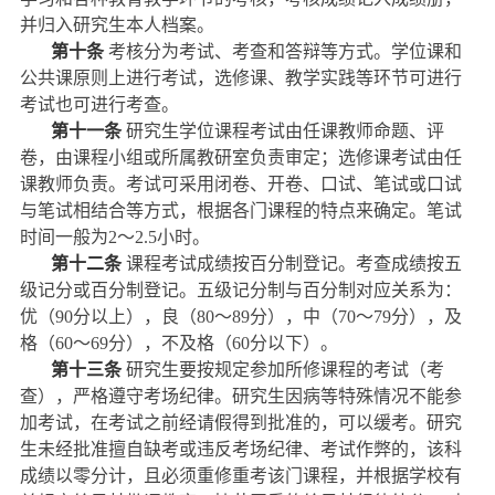
并归入研究生本人档案。
第十条
考核分为考试、考查和答辩等方式。学位课和
公共课原则上进行考试，选修课、教学实践等环节可进行
考试也可进行考查。
第十一条
研究生学位课程考试由任课教师命题、评
卷，由课程小组或所属教研室负责审定；选修课考试由任
课教师负责。考试可采用闭卷、开卷、口试、笔试或口试
与笔试相结合等方式，根据各门课程的特点来确定。笔试
时间一般为
2
～
2.5
小时。
第十二条
课程考试成绩按百分制登记。考查成绩按五
级记分或百分制登记。五级记分制与百分制对应关系为：
优（
90
分以上），良（
80
～
89
分），中（
70
～
79
分），及
格（
60
～
69
分），不及格（
60
分以下）。
第十三条
研究生要按规定参加所修课程的考试（考
查），严格遵守考场纪律。研究生因病等特殊情况不能参
加考试，在考试之前经请假得到批准的，可以缓考。研究
生未经批准擅自缺考或违反考场纪律、考试作弊的，该科
成绩以零分计，且必须重修重考该门课程，并根据学校有