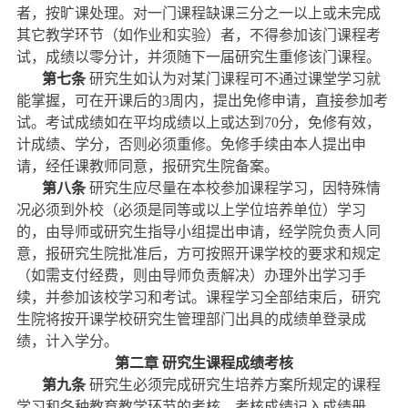
者，按旷课处理。对一门课程缺课三分之一以上或未完成
其它教学环节（如作业和实验）者，不得参加该门课程考
试，成绩以零分计，并须随下一届研究生重修该门课程。
第七条
研究生如认为对某门课程可不通过课堂学习就
能掌握，可在开课后的
3
周内，提出免修申请，直接参加考
试。考试成绩如在平均成绩以上或达到
70
分，免修有效，
计成绩、学分，否则必须重修。免修手续由本人提出申
请，经任课教师同意，报研究生院备案。
第八条
研究生应尽量在本校参加课程学习，因特殊情
况必须到外校（必须是同等或以上学位培养单位）学习
的，由导师或研究生指导小组提出申请，经学院负责人同
意，报研究生院批准后，方可按照开课学校的要求和规定
（如需支付经费，则由导师负责解决）办理外出学习手
续，并参加该校学习和考试。课程学习全部结束后，研究
生院将按开课学校研究生管理部门出具的成绩单登录成
绩，计入学分。
第二章
研究生课程成绩考核
第九条
研究生必须完成研究生培养方案所规定的课程
学习和各种教育教学环节的考核，考核成绩记入成绩册，